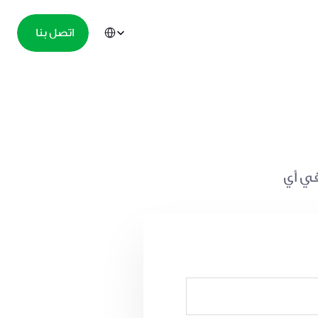
Select Language
  اﺗﺼﻞ ﺑﻨﺎ
نحن حريصون على الاستماع إليكم وعلى استعداد لمساعدتكم في أي 