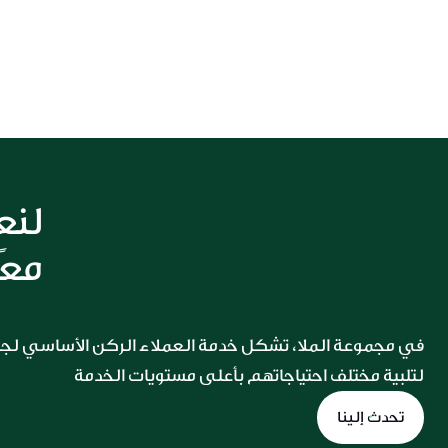
istleblowing@almullagroup.
مجموعة الملا، يرجى التواصل معنا
om
معًا
لتلبية مختلف احتياجاتهم بأعلى مستويات الخدمة
تحدث إلينا