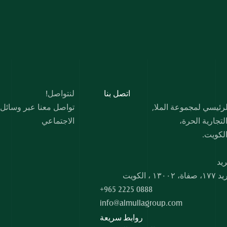
  اﺗﺼﻞ ﺑﻨﺎ
لنتواصل!
رئيسي لمجموعة الملا,
لتجارية الحرة،
الاجتماعي
الكويت.
ريد
 ، الكويت
+965 2225 0888
info@almullagroup.com
روابط سريعة