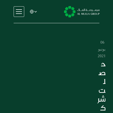
Select Language
السيارات
الهندسة
الخدمات المالية
06 
الإيجار والتأجير
يونيو 
التجارة والتصنيع
2021
التعليم
ح
الرعاية الصحية
ص
العقارات
ل
السيارات
ت 
الهندسة
شر
الخدمات المالية
الإيجار والتأجير
ك
التجارة والتصنيع