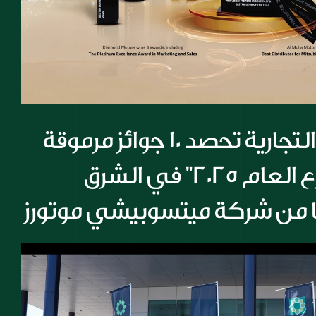
شركة المسيلة التجارية تحصد 10 جوائز مرموقة 
أبرزها جائزة "موزع العام 2025" في الشرق 
ا من شركة ميتسوبيشي موتورز