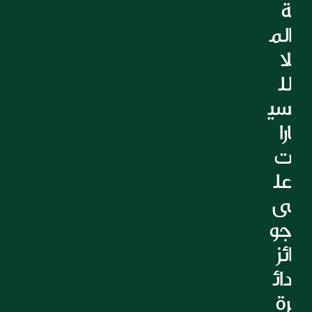
ة 
التعليم
الم
الرعاية الصحية
العقارات
لا 
لل
سي
ارا
ت 
عل
ى 
جو
ائز 
دائ
رة 