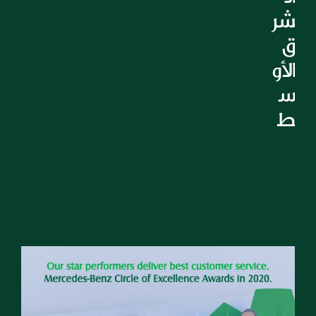
شر
ق 
الأو
س
ط