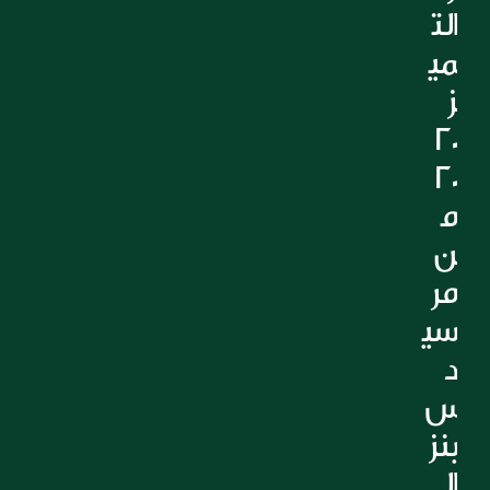
الت
مي
ز 
20
20 
م
ن 
مر
سي
د
س 
بنز 
ال