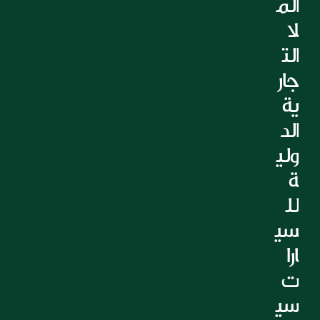
الم
التعليم
لا 
الرعاية الصحية
الت
العقارات
جار
ية 
الد
ولي
ة 
لل
سي
ارا
ت 
سي