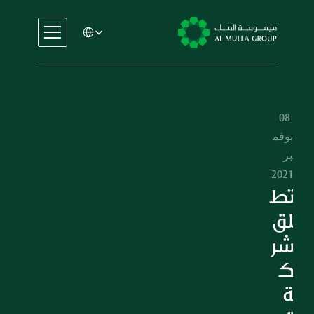
Select Language
السيارات
الهندسة
الخدمات المالية
08 
الإيجار والتأجير
نوفم
التجارة والتصنيع
بر 
التعليم
2021
الرعاية الصحية
تط
العقارات
لق 
السيارات
شر
الهندسة
ك
الخدمات المالية
ة 
الإيجار والتأجير
التجارة والتصنيع