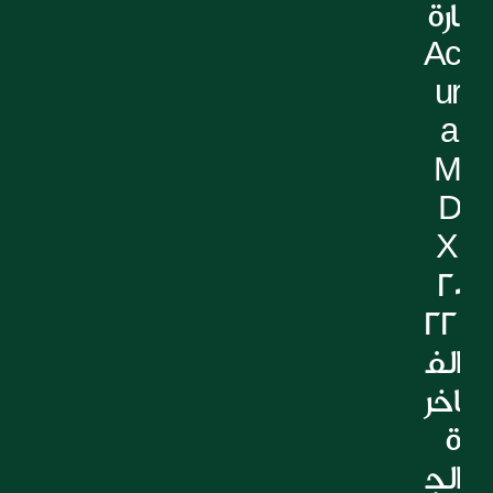
ارة 
Ac
ur
a 
M
D
X 
20
22 
الف
اخر
ة 
الج