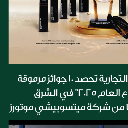
شركة المسيلة التجارية تحصد 10 جوائز مرموقة 
أبرزها جائزة "موزع العام 2025" في الشرق 
ا من شركة ميتسوبيشي موتورز