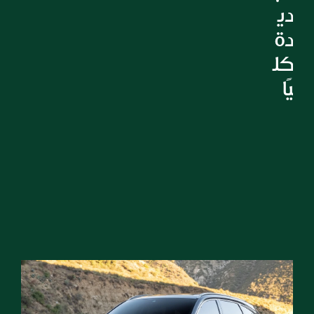
دي
دة 
كل
يًا