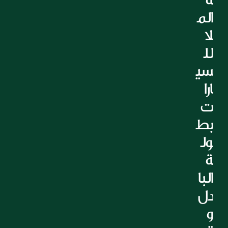
التعليم
الم
الرعاية الصحية
لا 
العقارات
لل
سي
ارا
ت 
بط
ول
ة 
البا
دل 
و 