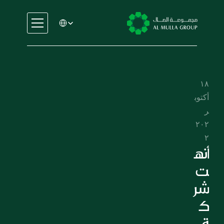
Select Language
السيارات
الهندسة
الخدمات المالية
١٨ 
الإيجار والتأجير
أكتوب
التجارة والتصنيع
ر 
التعليم
٢٠٢
الرعاية الصحية
٢
العقارات
أنه
السيارات
ت 
الهندسة
شر
الخدمات المالية
ك
الإيجار والتأجير
ة 
التجارة والتصنيع