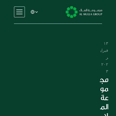
Select Language
السيارات
الهندسة
الخدمات المالية
١٣ 
الإيجار والتأجير
فبراي
التجارة والتصنيع
ر 
التعليم
٢٠٢
الرعاية الصحية
٣
العقارات
مج
السيارات
مو
الهندسة
عة 
الخدمات المالية
الم
الإيجار والتأجير
لا 
التجارة والتصنيع