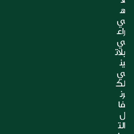
التعليم
ه
الرعاية الصحية
ي 
العقارات
راع
ي 
بلات
ين
ي 
لك
رن
فا
ل 
الت