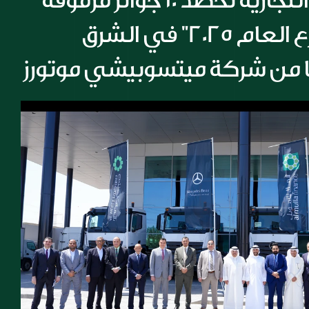
شركة المسيلة التجارية تحصد 10 جوائز مرموقة 
أبرزها جائزة "موزع العام 2025" في الشرق 
ا من شركة ميتسوبيشي موتورز