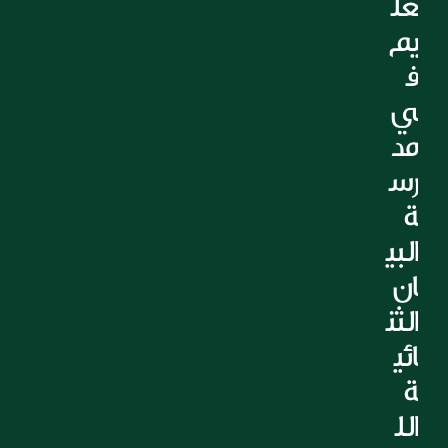
عل
يم 
ف
ي 
مد
رس
ة 
البي
ان 
الثن
ائي
ة 
الل