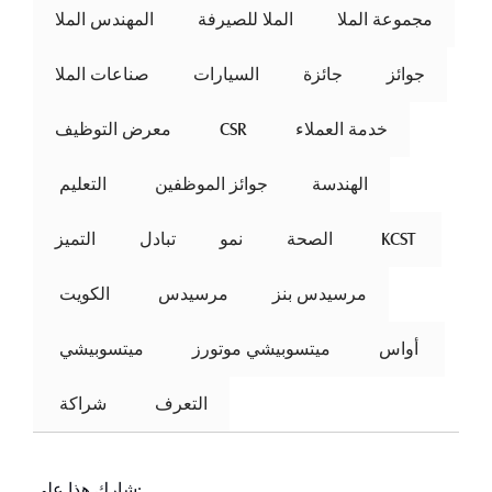
مجموعة الملا
الملا للصيرفة
المهندس الملا
جوائز
جائزة
السيارات
صناعات الملا
خدمة العملاء
 CSR 
معرض التوظيف
الهندسة
جوائز الموظفين
 التعليم 
 KCST 
الصحة
نمو
تبادل
التميز
مرسيدس بنز
مرسيدس
 الكويت 
 أواس 
ميتسوبيشي موتورز
 ميتسوبيشي 
التعرف
 شراكة 
شارك هذا على: