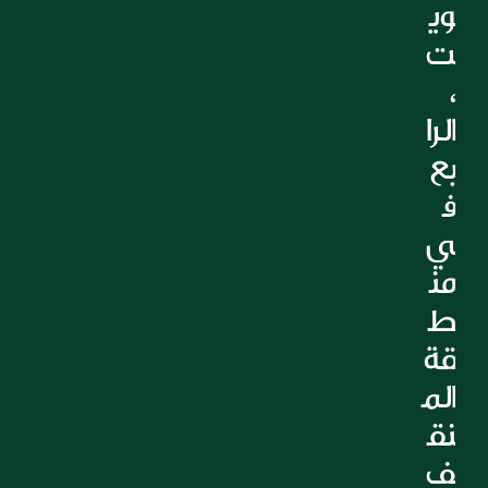
وي
ت
، 
الرا
بع 
ف
ي 
من
ط
قة 
الم
نق
ف