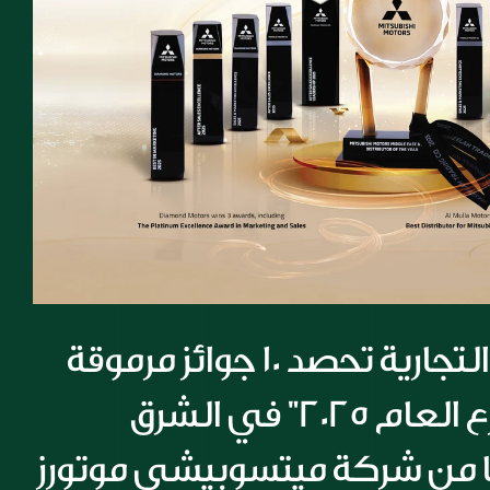
شركة المسيلة التجارية تحصد 10 جوائز مرموقة 
أبرزها جائزة "موزع العام 2025" في الشرق 
ا من شركة ميتسوبيشي موتورز