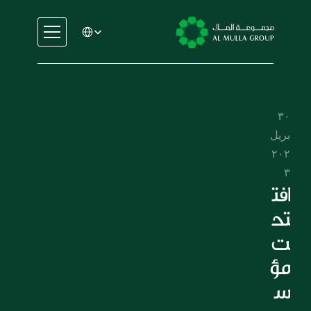
Select Language
السيارات
الهندسة
الخدمات المالية
٣٠ 
الإيجار والتأجير
أبريل 
التجارة والتصنيع
٢٠٢
التعليم
٣
الرعاية الصحية
افت
العقارات
تح
السيارات
ت 
الهندسة
مؤ
الخدمات المالية
س
الإيجار والتأجير
التجارة والتصنيع