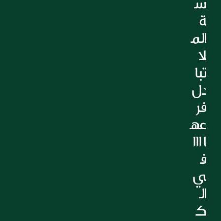
س
التعليم
ة 
الرعاية الصحية
الم
العقارات
لا 
تبا
دل 
فر
عه
ا 111 
ف
ي 
ال
ك