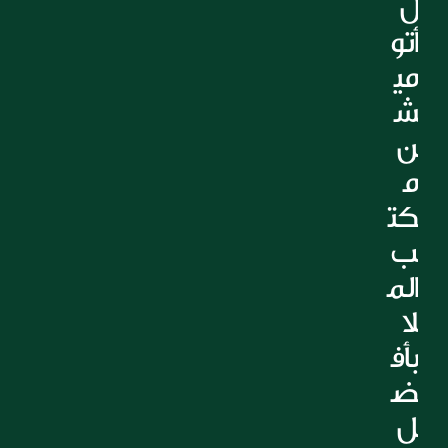
ل 
التعليم
أتو
الرعاية الصحية
مي
العقارات
ش
ن 
م
كت
ب 
الم
لا 
بأف
ض
ل 