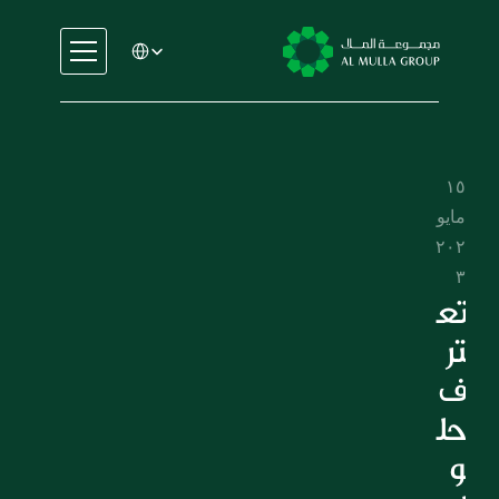
Select Language
السيارات
الهندسة
الخدمات المالية
١٥ 
الإيجار والتأجير
مايو 
التجارة والتصنيع
٢٠٢
التعليم
٣
الرعاية الصحية
تع
العقارات
تر
السيارات
ف 
الهندسة
حل
الخدمات المالية
و
الإيجار والتأجير
التجارة والتصنيع