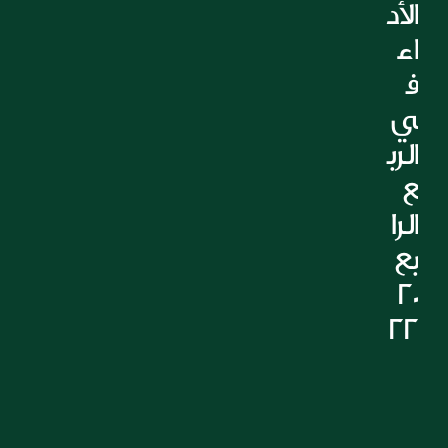
الأد
اء 
ف
ي 
الرب
ع 
الرا
بع 
20
22