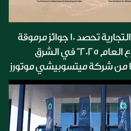
شركة المسيلة التجارية تحصد 10 جوائز مرموقة 
أبرزها جائزة "موزع العام 2025" في الشرق 
ا من شركة ميتسوبيشي موتورز