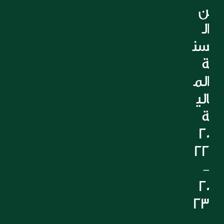
ن 
ال
سن
ة 
الم
الي
ة 
20
22 
- 
20
23