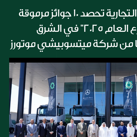
شركة المسيلة التجارية تحصد 10 جوائز مرموقة 
أبرزها جائزة "موزع العام 2025" في الشرق 
ا من شركة ميتسوبيشي موتورز