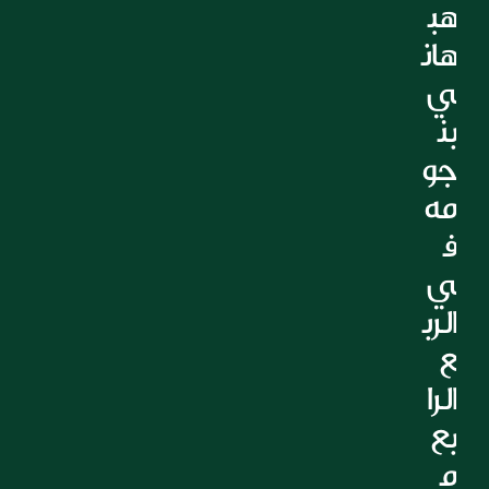
هب
التعليم
هان
الرعاية الصحية
العقارات
ي 
بن
جو
مه 
ف
ي 
الرب
ع 
الرا
بع 
م