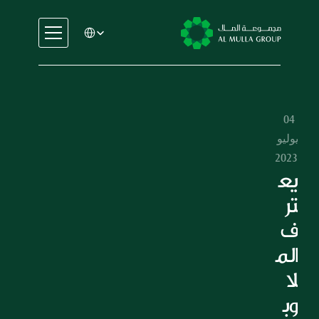
Select Language
السيارات
الهندسة
الخدمات المالية
04 
الإيجار والتأجير
يوليو 
التجارة والتصنيع
2023
التعليم
يع
الرعاية الصحية
تر
العقارات
ف 
السيارات
الم
الهندسة
لا 
الخدمات المالية
الإيجار والتأجير
وب
التجارة والتصنيع