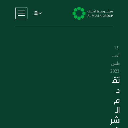
Select Language
السيارات
الهندسة
الخدمات المالية
15 
الإيجار والتأجير
أغس
التجارة والتصنيع
طس 
التعليم
2023
الرعاية الصحية
تق
العقارات
د
السيارات
م 
الهندسة
ال
الخدمات المالية
شر
الإيجار والتأجير
التجارة والتصنيع