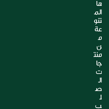
ها 
الم
تنو
عة 
م
ن 
منت
جا
ت 
ال
ص
ل
ب 