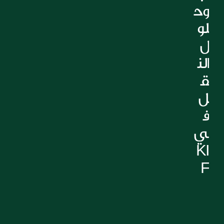
وح
لو
ل 
الن
ق
ل 
ف
ي 
KI
F