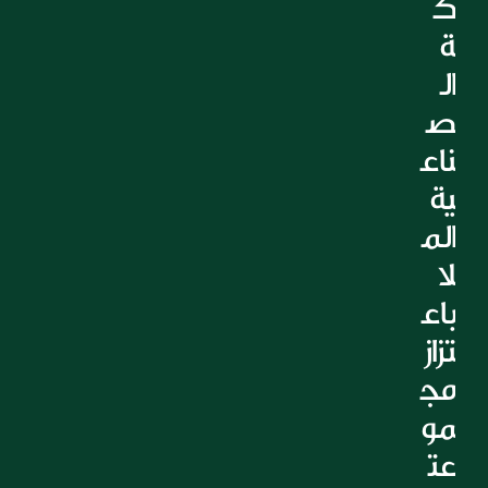
ك
التعليم
ة 
الرعاية الصحية
ال
العقارات
ص
ناع
ية 
الم
لا 
باع
تزاز 
مج
مو
عت