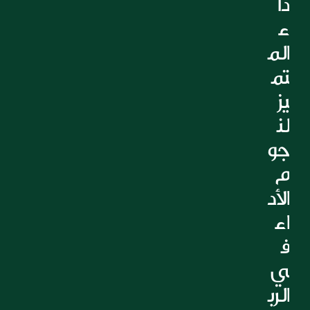
دا
ء 
الم
تم
يز 
لن
جو
م 
الأد
اء 
ف
ي 
الرب