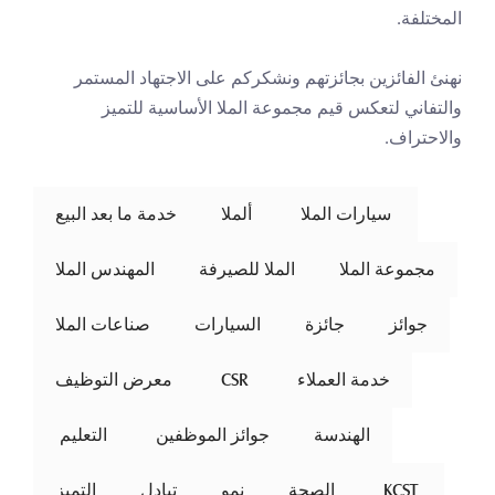
المختلفة.
نهنئ الفائزين بجائزتهم ونشكركم على الاجتهاد المستمر 
والتفاني لتعكس قيم مجموعة الملا الأساسية للتميز 
والاحتراف.
 سيارات الملا 
ألملا
خدمة ما بعد البيع
مجموعة الملا
الملا للصيرفة
المهندس الملا
جوائز
جائزة
السيارات
صناعات الملا
خدمة العملاء
 CSR 
معرض التوظيف
الهندسة
جوائز الموظفين
 التعليم 
 KCST 
الصحة
نمو
تبادل
التميز