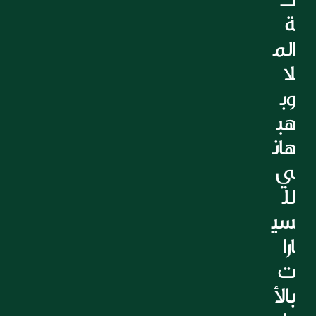
التعليم
ة 
الرعاية الصحية
الم
العقارات
لا 
وب
هب
هان
ي 
لل
سي
ارا
ت 
بالأ