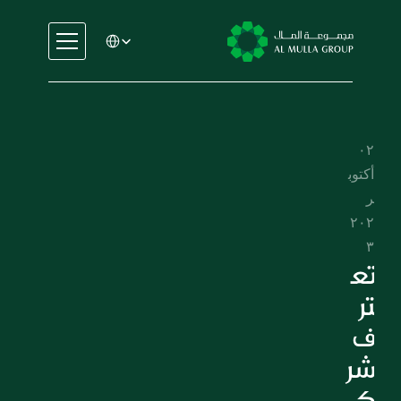
Select Language
السيارات
الهندسة
الخدمات المالية
٠٢ 
الإيجار والتأجير
أكتوب
التجارة والتصنيع
ر 
التعليم
٢٠٢
الرعاية الصحية
٣
العقارات
تع
السيارات
تر
الهندسة
ف 
الخدمات المالية
شر
الإيجار والتأجير
ك
التجارة والتصنيع