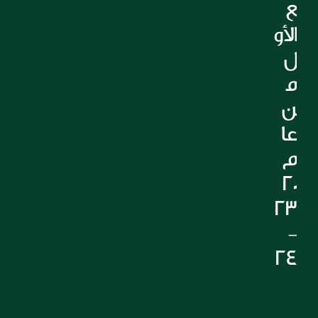
ع 
الأو
ل 
م
ن 
عا
م 
20
23
-
24