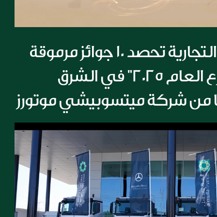
شركة المسيلة التجارية تحصد 10 جوائز مرموقة 
أبرزها جائزة "موزع العام 2025" في الشرق 
ا من شركة ميتسوبيشي موتورز