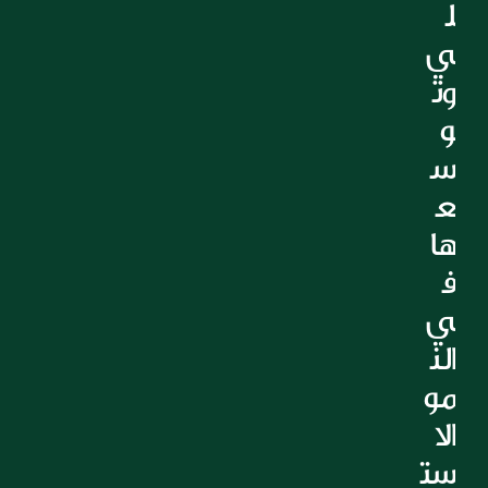
ل
ي 
وت
و
س
ع
ها 
ف
ي 
الن
مو 
الا
ست