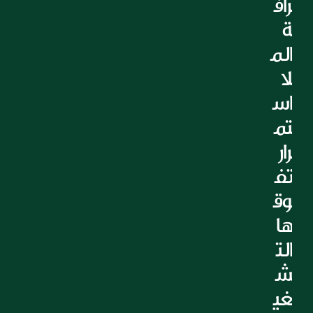
راف
التعليم
ة 
الرعاية الصحية
الم
العقارات
لا 
اس
تم
رار 
تف
وق
ها 
الت
ش
غي