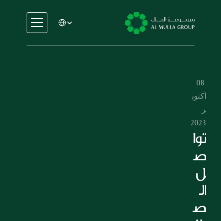
Select Language
السيارات
الهندسة
الخدمات المالية
08 
الإيجار والتأجير
أكتوب
التجارة والتصنيع
ر 
التعليم
2023
الرعاية الصحية
توا
العقارات
ص
السيارات
ل 
الهندسة
ال
الخدمات المالية
ص
الإيجار والتأجير
التجارة والتصنيع