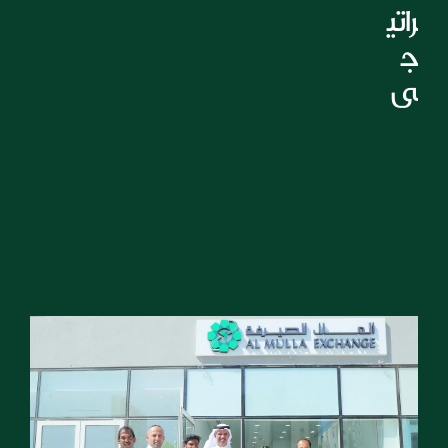
راتي
ج
ي