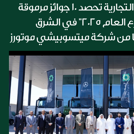
شركة المسيلة التجارية تحصد 10 جوائز مرموقة 
أبرزها جائزة "موزع العام 2025" في الشرق 
ا من شركة ميتسوبيشي موتورز