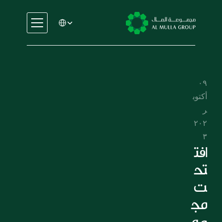
Select Language
السيارات
الهندسة
الخدمات المالية
٠٩ 
الإيجار والتأجير
أكتوب
التجارة والتصنيع
ر 
التعليم
٢٠٢
الرعاية الصحية
٣
العقارات
افت
السيارات
تح
الهندسة
ت 
الخدمات المالية
مج
الإيجار والتأجير
مو
التجارة والتصنيع