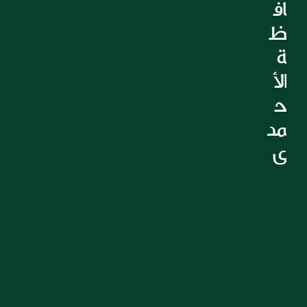
اف
ظ
ة 
الأ
ح
مد
ي