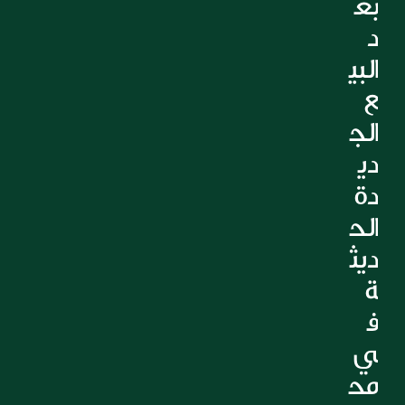
بع
د 
البي
ع 
الج
دي
دة 
الح
ديث
ة 
ف
ي 
مح