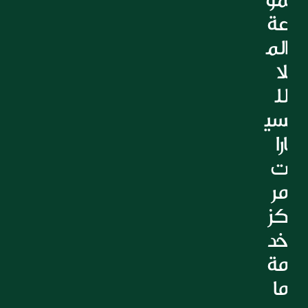
التعليم
عة 
الرعاية الصحية
الم
العقارات
لا 
لل
سي
ارا
ت 
مر
كز 
خد
مة 
ما 