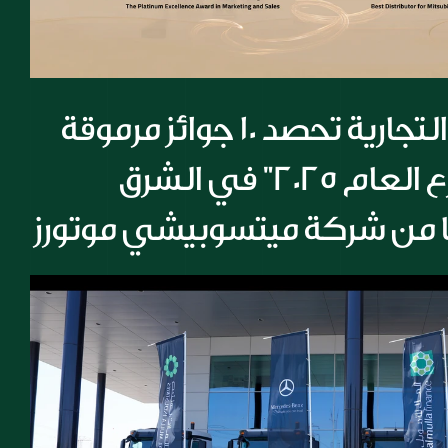
شركة المسيلة التجارية تحصد 10 جوائز مرموقة 
أبرزها جائزة "موزع العام 2025" في الشرق 
ا من شركة ميتسوبيشي موتورز