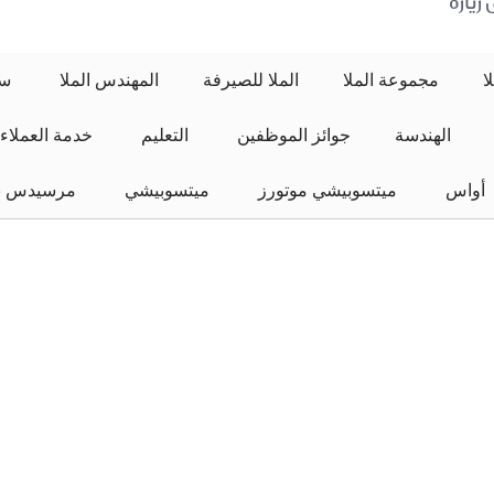
يارة 
www.almullagroup.com
ا
مجموعة الملا
الملا للصيرفة
المهندس الملا
 سيارات الملا 
الهندسة
جوائز الموظفين
 التعليم 
خدمة العملاء
 أواس 
ميتسوبيشي موتورز
 ميتسوبيشي 
مرسيدس بن