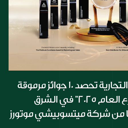
شركة المسيلة التجارية تحصد 10 جوائز مرموقة 
أبرزها جائزة "موزع العام 2025" في الشرق 
ا من شركة ميتسوبيشي موتورز