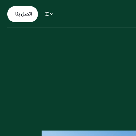
Select Language
  اﺗﺼﻞ ﺑﻨﺎ