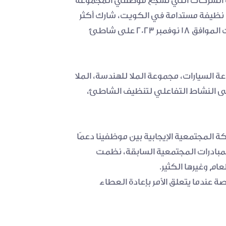
بالتعاون مع الهيئة العامة للبيئة في الكويت، وكجزء من سياسات المسؤولية الاجتماعية للشركات وحوكمة الشركات التي تشجع موظفي المجموعة 
على المشاركة في الأنشطة المجتمعية دعمًا لقضايا جيدة، مثل المبادرات البيئية التي تهدف إلى تحقيق بيئة نظيفة مستدامة في الكويت، شارك أكثر 
من ١٠٠ موظف من مختلف شركات المجموعة الملا في مبادرة تنظيف الشاطئ السنوية، التي جرت يوم السبت الموافق ١٨ نوفمبر ٢٠٢٣ على شاطئ 
شهدت الفعالية التطوعية حضوراً كبيراً من زملاءنا من جميع الشركات التابعة للمجموعة بما في ذلك: مجموعة السيارات، مجموعة الملا للهندسة، الملا 
للتمويل، الملا للصرافة، الملا لتأجير السيارات والعديد من أعضاء الهيئة العامة للبيئة في الكويت. بالإضافة إلى النشاط التفاعلي لتنظيف الشاطئ، 
في مجموعة الملا، نحن ملتزمون باستمرار بدعم المبادرات التطوعية المجتمعية التي تهدف إلى تعزيز المشاركة المجتمعية الإيجابية بين موظفينا دعمًا 
لقضية عامة جيدة ومساعدة في الحفاظ على بيئة نظيفة مستدامة في الكويت. علاوة على ذلك وفي إطار المبادرات المجتمعية السابقة، نظمت 
عام وغيرها الكثير.
مستندين إلى قيمنا الأساسية للابتكار، والتميز والاحتراف، تلتزم مجموعة الملا بالتفوق في كل ما نقوم به وخاصة عندما يتعلق الأمر بإعادة العطاء 