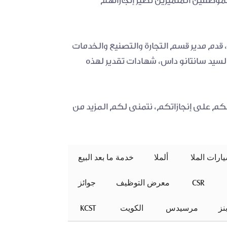
كشفت شركة حلول الأتمتة المكتبية لشركة الملا الأعضاء للمجموعة الملا الأعضاء مؤخرًا عن مجموعة من الموظفين المتميزين نظير إنجازاتهم 
 خلال حفل تكريم الموظفين الخاص الذي أقيم في مقر شركة حلول الأتمتة المكتبية لشركة الملا في الشرق، قدم مدير قسم التجارة والتصنيع والخدمات 
المالية في الملا الأعضاء السيد هورموزدا دافار برفقة المدير العام لشركة حلول الأتمتة المكتبية لشركة الملا السيد سانتانو داس، شهادات تقدير لهذه 
 نحن فخورون بمن يبرزون والذين ملتزمون بتمثيل القيم الأساسية لمجموعة الملا من التميز والاحتراف. تهانينا لكم على إنجازاتكم، نتمنى لكم المزيد من 
ألملا
خدمة ما بعد البيع
 CSR 
معرض التوظيف
جوائز
ز
مرسيدس
 الكويت 
 KCST 