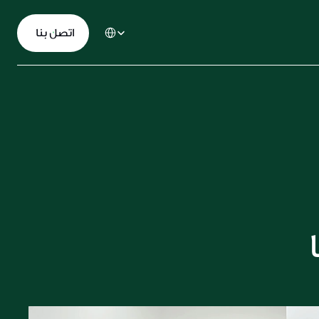
Select Language
  اﺗﺼﻞ ﺑﻨﺎ
الملا للحلول والتكنولوجيا المكتبية تكرم موظفيها 