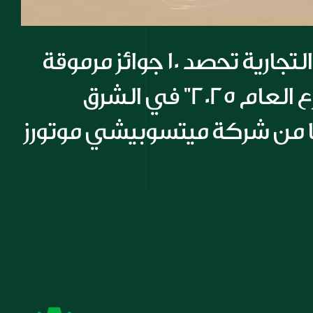
شركة المسيلة التجارية تحصد 10 جوائز مرموقة 
أبرزها جائزة "موزع العام 2025" في الشرق 
ا من شركة ميتسوبيشي موتورز