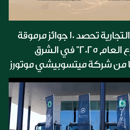
شركة المسيلة التجارية تحصد 10 جوائز مرموقة 
أبرزها جائزة "موزع العام 2025" في الشرق 
ا من شركة ميتسوبيشي موتورز