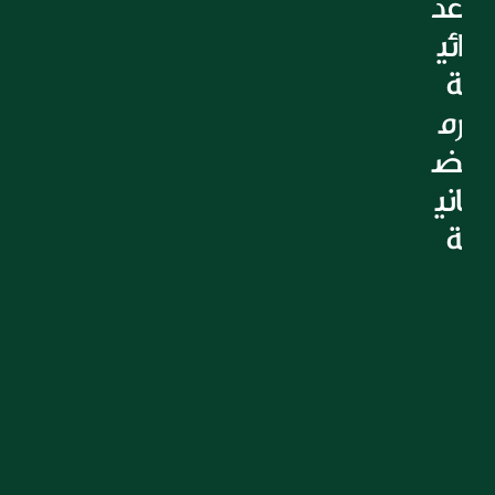
غذ
ائي
ة 
رم
ض
اني
ة