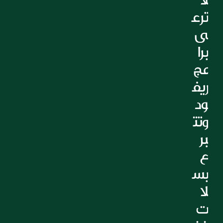
التعليم
ترع
الرعاية الصحية
ى 
العقارات
برا
مج 
ريف
ود 
وتت
بر
ع 
بس
لا
ت 