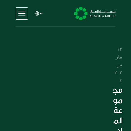
Select Language
السيارات
الهندسة
الخدمات المالية
١٢ 
الإيجار والتأجير
مار
التجارة والتصنيع
س 
التعليم
٢٠٢
الرعاية الصحية
٤
العقارات
مج
السيارات
مو
الهندسة
عة 
الخدمات المالية
الم
الإيجار والتأجير
لا 
التجارة والتصنيع