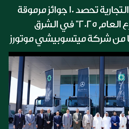
شركة المسيلة التجارية تحصد 10 جوائز مرموقة 
أبرزها جائزة "موزع العام 2025" في الشرق 
ا من شركة ميتسوبيشي موتورز