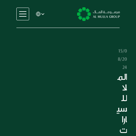
Select Language
السيارات
الهندسة
الخدمات المالية
15/0
الإيجار والتأجير
8/20
التجارة والتصنيع
24
التعليم
الم
الرعاية الصحية
لا 
العقارات
لل
السيارات
سي
الهندسة
ارا
الخدمات المالية
الإيجار والتأجير
ت 
التجارة والتصنيع