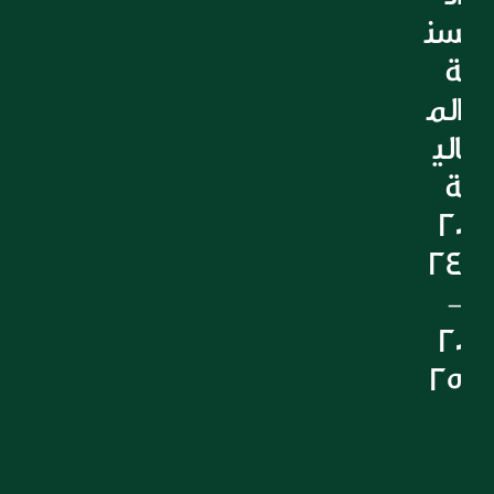
سن
ة 
الم
الي
ة 
20
24 
- 
20
25