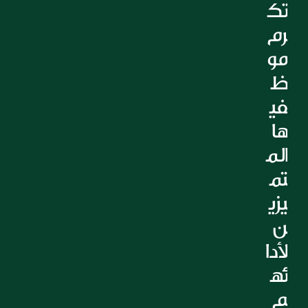
تك
التعليم
رم 
الرعاية الصحية
العقارات
مو
ظ
في
ها 
الم
تم
يزي
ن 
لأدا
ئه
م 