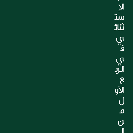
الإ
ست
ثنائ
ي 
ف
ي 
الرب
ع 
الأو
ل 
م
ن 
ال