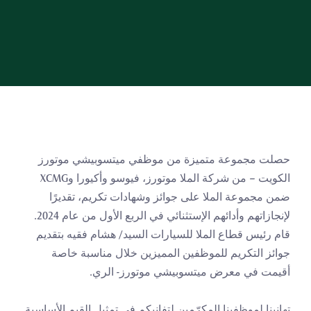
حصلت مجموعة متميزة من موظفي ميتسوبيشي موتورز 
الكويت – من شركة الملا موتورز، فيوسو وأكيورا وXCMG 
ضمن مجموعة الملا على جوائز وشهادات تكريم، تقديرًا 
لإنجازاتهم وأدائهم الإستثنائي في الربع الأول من عام 2024. 
قام رئيس قطاع الملا للسيارات السيد/ هشام فقيه بتقديم 
جوائز التكريم للموظفين المميزين خلال مناسبة خاصة 
أقيمت في معرض ميتسوبيشي موتورز- الري.
تهانينا لموظفينا المكرّمين لتفانيكم في تمثيل القيم الأساسية 