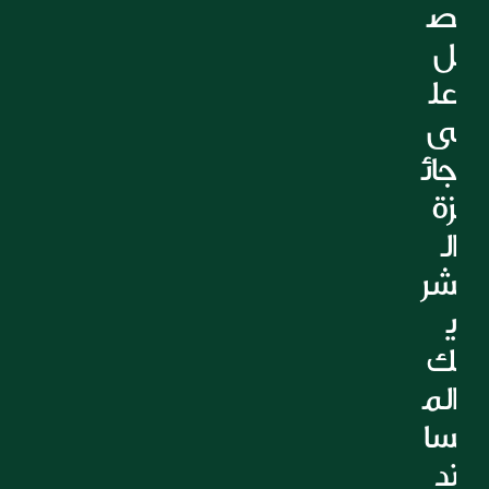
ص
التعليم
ل 
الرعاية الصحية
العقارات
عل
ى 
جائ
زة 
ال
شر
ي
ك 
الم
سا
ند 