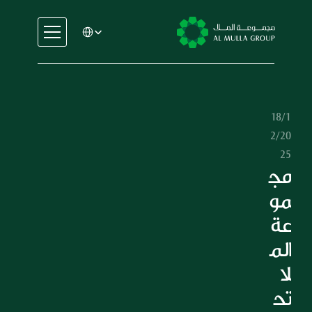
Select Language
السيارات
الهندسة
الخدمات المالية
18/1
الإيجار والتأجير
2/20
التجارة والتصنيع
25
التعليم
مج
الرعاية الصحية
مو
العقارات
عة 
السيارات
الم
الهندسة
لا 
الخدمات المالية
الإيجار والتأجير
تح
التجارة والتصنيع