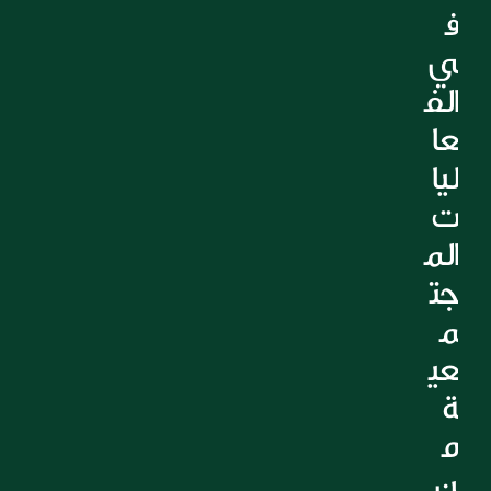
ف
ي 
الف
عا
ليا
ت 
الم
جت
م
عي
ة 
م
ن 