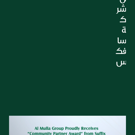
شر
ك
ة 
سا
فك
س