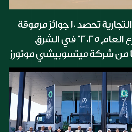
شركة المسيلة التجارية تحصد 10 جوائز مرموقة 
أبرزها جائزة "موزع العام 2025" في الشرق 
ا من شركة ميتسوبيشي موتورز