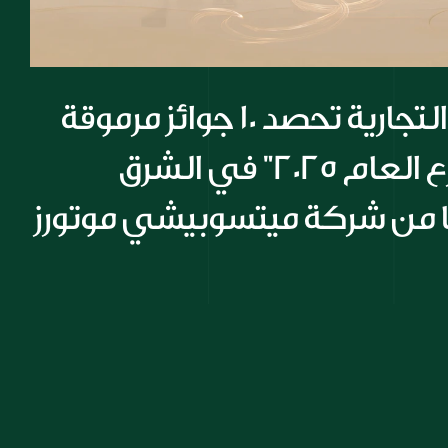
شركة المسيلة التجارية تحصد 10 جوائز مرموقة 
أبرزها جائزة "موزع العام 2025" في الشرق 
ا من شركة ميتسوبيشي موتورز