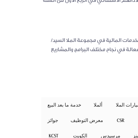
كرمت مجموعة الملا مؤخرًا، مجموعة مميزة من فريق ساب - من إدارة تطبيق النظام الآلي في مجموعة الملا لأدائهم الاستثنائي في الربع الأول من السنة 
في مناسبة خاصة أقيمت مؤخرًا في المقر الرئيسي لمجموعة الملا، قام رئيس مجموعتي التجارة والتصنيع والخدمات المالية في مجموعة الملا السيد/ 
هرموزدا دافار بتقديم شهادات تكريم للمجموعة المميزة ، تقديرًا لجهودهم وأدائهم المتميز ومساهمتهم الفعالة في نجاح مختلف البرامج والمشاريع 
ألملا
خدمة ما بعد البيع
 CSR 
معرض التوظيف
جوائز
ز
مرسيدس
 الكويت 
 KCST 