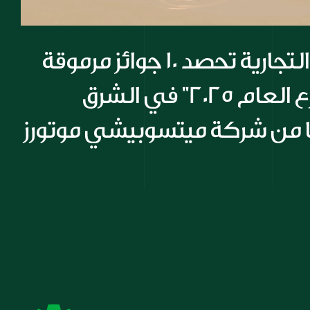
شركة المسيلة التجارية تحصد 10 جوائز مرموقة 
أبرزها جائزة "موزع العام 2025" في الشرق 
ا من شركة ميتسوبيشي موتورز