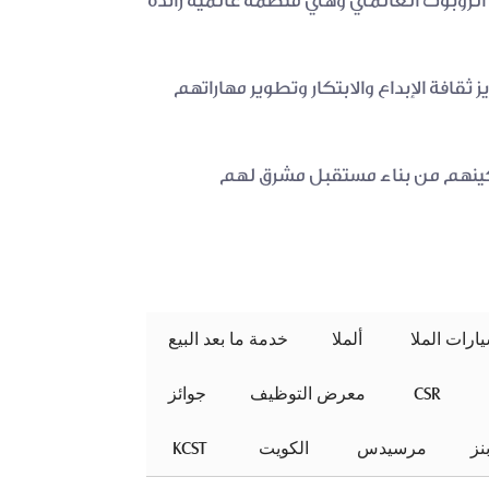
وقعت كلية الكويت للعلوم والتكنولوجيا – إحدى شركات مجموعة الملا مذكرة تفاهم مع منظمة أولومبياد الروبوت العالمي وهي منظمة عالمية رائدة 
يمثل هذا التعاون الاستراتيجي خطوة مهمة في المسار التعليمي للشباب الكويتي ذو المواهب من خلال تعزيز ثقافة الإبداع والابتكار وتطوير مهاراتهم 
في مجموعة الملا نحرص على دعم المبادرات الهادفة نحو تعزيز الابتكار وتطوير تعليم الشباب الكويتي لتمكينهم من بناء مستقبل مشرق لهم 
ألملا
خدمة ما بعد البيع
 CSR 
معرض التوظيف
جوائز
ز
مرسيدس
 الكويت 
 KCST 