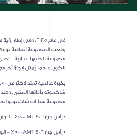
الكويت، مما يُمثل إنجازًا آخر ف
مجموعة سيارات شاكموتو المت
• رأس جرار 6×4 X5000 MT - الوزن الإجمالي 120 طنًا
• رأس جرار 6×4 X5000 AMT - الوزن الإجمالي 90 طنًا