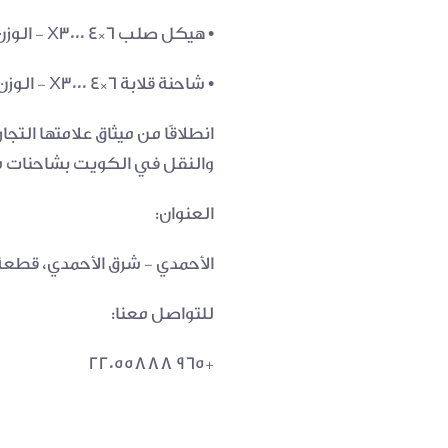
• هيكل صلب 6×4 X3000 - الوزن الإجمالي 41.5 طنًا
• شاحنة قلابة 6×4 X3000 - الوزن الإجمالي 50 طنًا
والنقل في الكويت بشاحنات موث
العنوان:
الأحمدي - شرق الأحمدي، قطعة 8، قطعة رقم 78، شارع 349، 60000، معرض مجموعة الخليج التج
للتواصل معنا:
+965 22055888