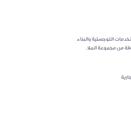
انطلاقًا من ميثاق علامتها التجارية "قوة يمكنك الاعتماد عليها"، تلتزم شاكموتو بدعم قطاعات الخدمات اللوجستية والبناء 
قة من مجموعة الملا.