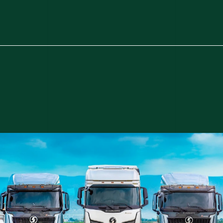
ا
مورد
السيارات
الهندسة
الخدمات المالية
SHACMOTO
الإيجار والتأجير
التجارة والتصنيع
التعليم
الرعاية الصحية
العقارات
مو
الس
اله