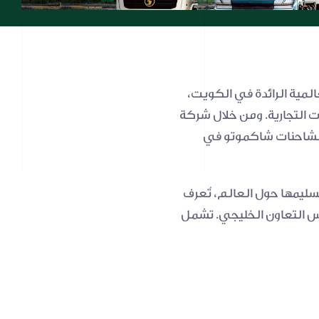
دمات المالية
جار والتأجير
جارة والتصنيع
عليم
عاية الصحية
في عام ٢٠٢٥، وفي إطار رؤية مجموعة الملا لتوسيع محفظتها التجارية من علامات السيارات العالمية الرائدة في الكويت، 
قارات
وقّعت المجموعة اتفاقية توزيع مميزة مع شاكموتو، الشركة العالمية الرائدة في مجال المركبات التجارية. ومن خلال شركة 
مجموعة الخليج التجارية – إحدى شركات مجموعة الملا، أصبحت مجموعة الملا الموزع الحصري لشاحنات شاكموتو في 
بخبرة عالمية تمتد لأكثر من ٥٠ عامًا، وتواجد في أكثر من ١٤٠ دولة، وأكثر من مليوني شاحنة تم تسليمها حول العالم، تُعرف 
شاكموتو بأدائها المتين، وهندستها المتطورة، وقدرتها على التكيف في مناخ منطقة دول مجلس التعاون الخليجي. تشمل 