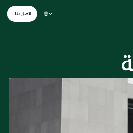
Select Language
  اﺗﺼﻞ ﺑﻨﺎ
ة