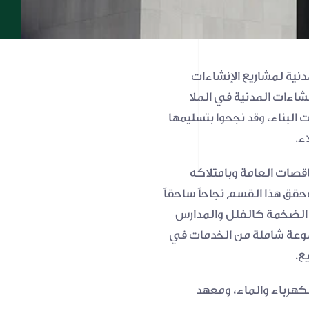
أسس قطاع الإنشاءات المدنية كقسم جديد للملا الهندسية عام ١٩٩٣ لتوفير خدمات الإنشاء المدنية لمشاريع الإنشاءات 
الكهربائية والميكانيكية والسباكة في المحطات الفرعية ومشاريع نقل الطاقة. ولدى قسم الإنشاءات المدنية في الملا 
الهندسية قوى عاملة تضم أكثر من ٣٠٠ موظف، استطاعوا إنجاز أكثر من ٣٠ مشروعاً بأحدث تقنيات البناء، وقد نجحوا بتسليمها 
ء.
ويتميز قسم الإنشاءات المدنية بحصوله على الدرجة الأولى حسب تصنيف الجهاز المركزي للمناقصات العامة وبامتلاكه 
نظام لإدارة الجودة يتم تقييمه واعتماده بصورة منتظمة من قبل مدققين ومراجعين خارجيين. وحقق هذا القسم نجاحاً ساحقاً 
نظراً لخبرته في تقديم الخدمات والحلول المتكاملة للمنشآت المدنية وتنفيذ المباني السكنية الضخمة كالفلل والمدارس 
والمؤسسات الحكومية وإدارتها. ويعمل قسم الإنشاءات المدنية مع الأقسام الأخرى ليقدم مجموعة شاملة من الخدمات في 
ع.
وتضم قائمة عملاء قسم الإنشاءات المدنية مؤسسات كبرى مثل وزارة الأشغال العامة، ووزارة الكهرباء والماء، ومعهد 