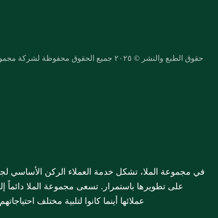
حقوق الطبع والنشر © ٢٠٢٥ جميع الحقوق محفوظة لشركة مجموعة الملا القابضة (ش.م.ك.م)
عملائها أينما كانوا لتلبية مختلف احتياجات