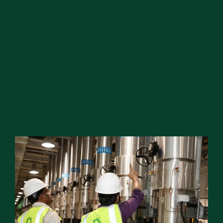
الميكانيكية 
التعليم
الرعاية الصحية
والكهربائية 
العقارات
والسباكة 
(MEP)